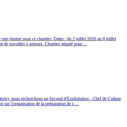
ne équipe pour ce chantier. Dates : du 2 juillet 2026 au 8 juillet
ant de travailler à genoux. Chantier adapté pour…
e terre), nous recherchons un Second d'Exploitation - Chef de Culture
us sur l'organisation de la préparation de c…