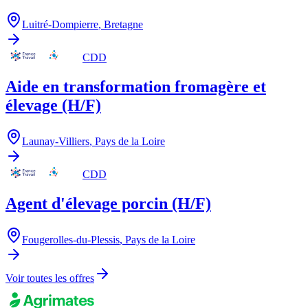
Luitré-Dompierre
,
Bretagne
CDD
Aide en transformation fromagère et
élevage (H/F)
Launay-Villiers
,
Pays de la Loire
CDD
Agent d'élevage porcin (H/F)
Fougerolles-du-Plessis
,
Pays de la Loire
Voir toutes les offres