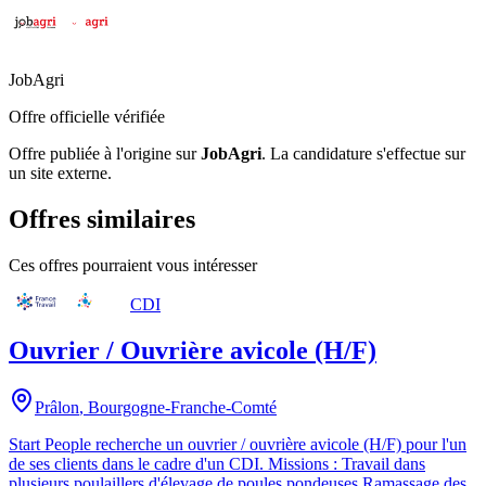
JobAgri
Offre officielle vérifiée
Offre publiée à l'origine sur
JobAgri
.
La candidature s'effectue sur
un site externe.
Offres similaires
Ces offres pourraient vous intéresser
CDI
Ouvrier / Ouvrière avicole (H/F)
Prâlon
,
Bourgogne-Franche-Comté
Start People recherche un ouvrier / ouvrière avicole (H/F) pour l'un
de ses clients dans le cadre d'un CDI. Missions : Travail dans
plusieurs poulaillers d'élevage de poules pondeuses Ramassage des