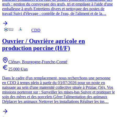
œufs : gestion du convoyage des œufs, tri et empilage à l'aide d'une
emballeuse à œufs Entretiens divers et nettoyage des postes de
travail Suivi d'élevage : contrôle de l'eau, de l'aliment et de la…
CDD
Ouvrier / Ouvrière agricole en
production porcine (H/F)
Clénay
,
Bourgogne-Franche-Comté
25 000 €/an
Dans le cadre d'un remplacement, nous recherchons une personne
en CDD à temps plein à partir du 03/07/2026 pour un poste en
naissage au sein d'une maternité collective située à Priziac (56). Vos
missions porteront sur : Surveiller les mises-bas Suivre et pratiquer le
soin des mères et des porcelets Gérer l'alimentation des animaux
Déplacer les animaux Nettoyer les installations Réaliser les ins…