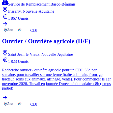
Service de Remplacement Basco-Béarnais
Irissarry
,
Nouvelle-Aquitaine
1 867 €/mois
CDI
Ouvrier / Ouvrière agricole (H/F)
Saint-Jean-le-Vieux
,
Nouvelle-Aquitaine
1 823 €/mois
Recherche ouvrier / ouvrière agricole pour un CDI, 35h par
semaine, pour travailler sur une ferme (traite à la main, fromage,
tracteur, soins aux animaux, affinage, vente). Pour commencer le 1er
novembre 2026. Travail en journée Durée hebdomadaire : 8h (temps
partiel)
CDI