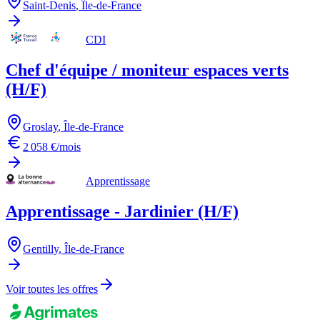
Saint-Denis
,
Île-de-France
CDI
Chef d'équipe / moniteur espaces verts
(H/F)
Groslay
,
Île-de-France
2 058 €/mois
Apprentissage
Apprentissage - Jardinier (H/F)
Gentilly
,
Île-de-France
Voir toutes les offres