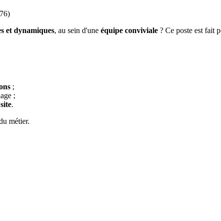
76)
es et dynamiques
, au sein d'une
équipe conviviale
? Ce poste est fait 
lons
;
kage ;
site
.
du métier.