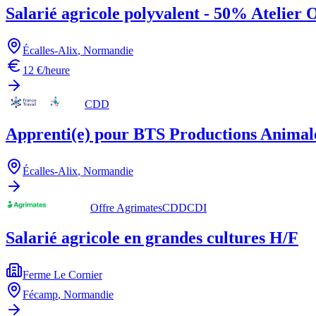
Salarié agricole polyvalent - 50% Atelier 
Écalles-Alix
,
Normandie
12 €/heure
CDD
Apprenti(e) pour BTS Productions Animales
Écalles-Alix
,
Normandie
Offre Agrimates
CDD
CDI
Salarié agricole en grandes cultures H/F
Ferme Le Cornier
Fécamp
,
Normandie