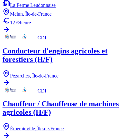
La Ferme Leudonnaise
Melun
,
Île-de-France
12 €/heure
CDI
Conducteur d'engins agricoles et
forestiers (H/F)
Pézarches
,
Île-de-France
CDI
Chauffeur / Chauffeuse de machines
agricoles (H/F)
Émerainville
,
Île-de-France