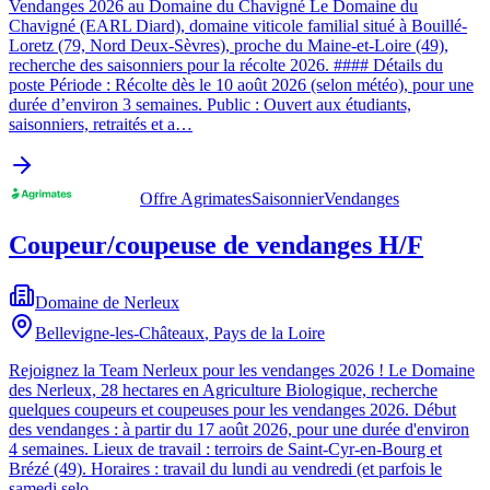
Vendanges 2026 au Domaine du Chavigné Le Domaine du
Chavigné (EARL Diard), domaine viticole familial situé à Bouillé-
Loretz (79, Nord Deux-Sèvres), proche du Maine-et-Loire (49),
recherche des saisonniers pour la récolte 2026. #### Détails du
poste Période : Récolte dès le 10 août 2026 (selon météo), pour une
durée d’environ 3 semaines. Public : Ouvert aux étudiants,
saisonniers, retraités et a…
Offre Agrimates
Saisonnier
Vendanges
Coupeur/coupeuse de vendanges H/F
Domaine de Nerleux
Bellevigne-les-Châteaux
,
Pays de la Loire
Rejoignez la Team Nerleux pour les vendanges 2026 ! Le Domaine
des Nerleux, 28 hectares en Agriculture Biologique, recherche
quelques coupeurs et coupeuses pour les vendanges 2026. Début
des vendanges : à partir du 17 août 2026, pour une durée d'environ
4 semaines. Lieux de travail : terroirs de Saint-Cyr-en-Bourg et
Brézé (49). Horaires : travail du lundi au vendredi (et parfois le
samedi selo…