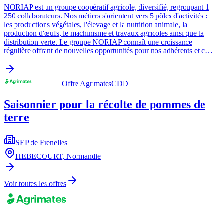
NORIAP est un groupe coopératif agricole, diversifié, regroupant 1
250 collaborateurs. Nos métiers s'orientent vers 5 pôles d'activités :
les productions végétales, l'élevage et la nutrition animale, la
production d'œufs, le machinisme et travaux agricoles ainsi que la
distribution verte. Le groupe NORIAP connaît une croissance
régulière offrant de nouvelles opportunités pour nos adhérents et c…
Offre Agrimates
CDD
Saisonnier pour la récolte de pommes de
terre
SEP de Frenelles
HEBECOURT
,
Normandie
Voir toutes les offres