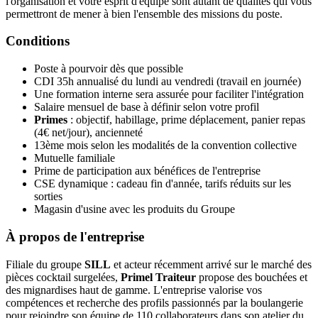
l'organisation et votre esprit d'équipe sont autant de qualités qui vous
permettront de mener à bien l'ensemble des missions du poste.
Conditions
Poste à pourvoir dès que possible
CDI 35h annualisé du lundi au vendredi (travail en journée)
Une formation interne sera assurée pour faciliter l'intégration
Salaire mensuel de base à définir selon votre profil
Primes
: objectif, habillage, prime déplacement, panier repas
(4€ net/jour), ancienneté
13ème mois selon les modalités de la convention collective
Mutuelle familiale
Prime de participation aux bénéfices de l'entreprise
CSE dynamique : cadeau fin d'année, tarifs réduits sur les
sorties
Magasin d'usine avec les produits du Groupe
À propos de l'entreprise
Filiale du groupe
SILL
et acteur récemment arrivé sur le marché des
pièces cocktail surgelées,
Primel Traiteur
propose des bouchées et
des mignardises haut de gamme. L'entreprise valorise vos
compétences et recherche des profils passionnés par la boulangerie
pour rejoindre son équipe de 110 collaborateurs dans son atelier du