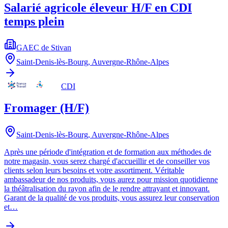
Salarié agricole éleveur H/F en CDI
temps plein
GAEC de Stivan
Saint-Denis-lès-Bourg
,
Auvergne-Rhône-Alpes
CDI
Fromager (H/F)
Saint-Denis-lès-Bourg
,
Auvergne-Rhône-Alpes
Après une période d'intégration et de formation aux méthodes de
notre magasin, vous serez chargé d'accueillir et de conseiller vos
clients selon leurs besoins et votre assortiment. Véritable
ambassadeur de nos produits, vous aurez pour mission quotidienne
la théâtralisation du rayon afin de le rendre attrayant et innovant.
Garant de la qualité de vos produits, vous assurez leur conservation
et…