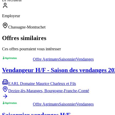
Employeur
Chassagne-Montrachet
Offres similaires
Ces offres pourraient vous intéresser
Offre Agrimates
Saisonnier
Vendanges
Vendangeur H/F - Saison des vendanges 20
EARL Domaine Maurice Charleux et Fils
Dezize-lès-Maranges
,
Bourgogne-Franche-Comté
Offre Agrimates
Saisonnier
Vendanges
Saisonnier vendanges H/F