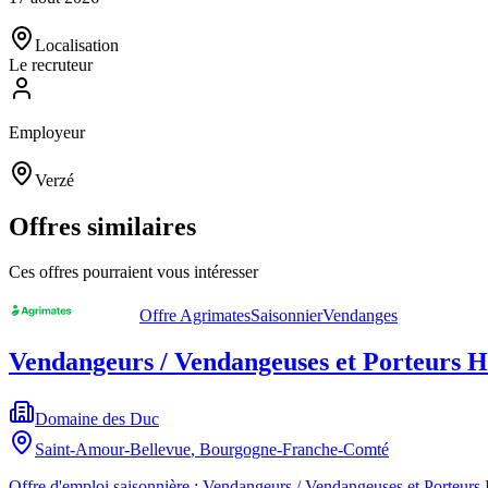
Localisation
Le recruteur
Employeur
Verzé
Offres similaires
Ces offres pourraient vous intéresser
Offre Agrimates
Saisonnier
Vendanges
Vendangeurs / Vendangeuses et Porteurs H
Domaine des Duc
Saint-Amour-Bellevue
,
Bourgogne-Franche-Comté
Offre d'emploi saisonnière : Vendangeurs / Vendangeuses et Porteurs