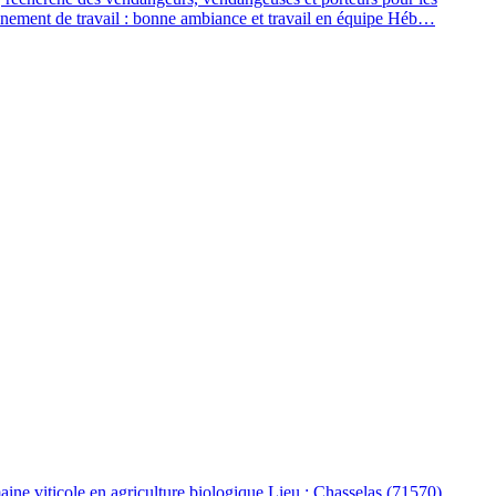
onnement de travail : bonne ambiance et travail en équipe Héb…
e viticole en agriculture biologique Lieu : Chasselas (71570),