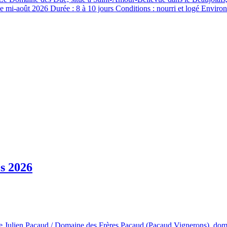
de mi-août 2026 Durée : 8 à 10 jours Conditions : nourri et logé Envir
s 2026
 Julien Pacaud / Domaine des Frères Pacaud (Pacaud Vignerons), domain