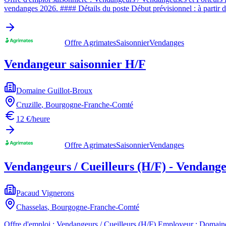
vendanges 2026. #### Détails du poste Début prévisionnel : à partir 
Offre Agrimates
Saisonnier
Vendanges
Vendangeur saisonnier H/F
Domaine Guillot-Broux
Cruzille
,
Bourgogne-Franche-Comté
12 €/heure
Offre Agrimates
Saisonnier
Vendanges
Vendangeurs / Cueilleurs (H/F) - Vendange
Pacaud Vignerons
Chasselas
,
Bourgogne-Franche-Comté
Offre d'emploi : Vendangeurs / Cueilleurs (H/F) Employeur : Domaine