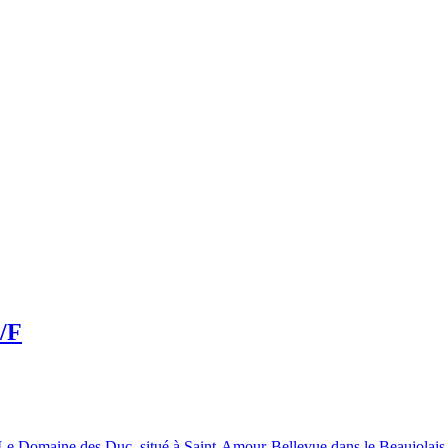
/F
 Le Domaine des Duc, situé à Saint-Amour-Bellevue dans le Beaujolais,