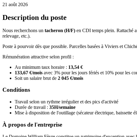
21 août 2026
Description du poste
Nous recherchons un
tacheron (H/F)
en CDI temps plein. Rattaché au C
relevage, etc.).
Poste à pourvoir dès que possible. Parcelles basées à Viviers et Chich
Rémunération attractive selon profil :
Au minimum taux horaire :
13,54 €
133,67 €/mois
avec 3% pour les jours fériés et 10% pour les c
Soit un salaire brut de
2 045 €/mois
Conditions
Travail selon un rythme irrégulier et des pics d'activité
Durée de travail :
35H/semaine
Mise à disposition de l'outillage (sécateur électrique, baissette 
À propos de l'entreprise
Le Domaine William Fèvre constitue un patrimoine d'exception avec l'