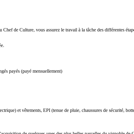
hef de Culture, vous assurez le travail à la tâche des différentes étapes
ée.
ongés payés (payé mensuellement)
électrique) et vêtements, EPI (tenue de pluie, chaussures de sécurité, bott
acquisition de quelques-unes des plus belles parcelles du vignoble de