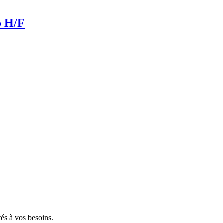
o H/F
tés à vos besoins.