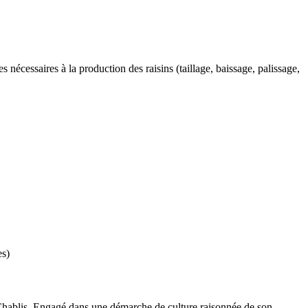
 nécessaires à la production des raisins (taillage, baissage, palissage,
es)
 Chablis. Engagé dans une démarche de culture raisonnée de son