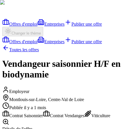
Offres d'emploi
Entreprises
Publier une offre
Changer le thème
Offres d'emploi
Entreprises
Publier une offre
Toutes les offres
Vendangeur saisonnier H/F en
biodynamie
Employeur
Montlouis-sur-Loire, Centre-Val de Loire
Publiée il y a 1 mois
Contrat Saisonnier
Contrat Vendanges
Viticulture
Détails de l'offre