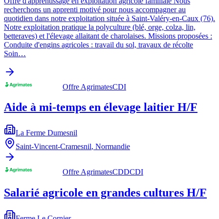
Offre d'apprentissage en exploitation agricole familiale Nous
recherchons un apprenti motivé pour nous accompagner au
quotidien dans notre exploitation située à Saint-Valéry-en-Caux (76).
Notre exploitation pratique la polyculture (blé, orge, colza, lin,
betteraves) et l'élevage allaitant de charolaises. Missions proposées :
Conduite d'engins agricoles : travail du sol, travaux de récolte
Soin…
Offre Agrimates
CDI
Aide à mi-temps en élevage laitier H/F
La Ferme Dumesnil
Saint-Vincent-Cramesnil
,
Normandie
Offre Agrimates
CDD
CDI
Salarié agricole en grandes cultures H/F
Ferme Le Cornier