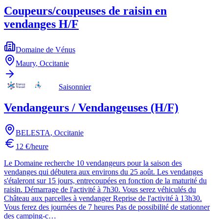
Coupeurs/coupeuses de raisin en
vendanges H/F
Domaine de Vénus
Maury
,
Occitanie
Saisonnier
Vendangeurs / Vendangeuses (H/F)
BELESTA
,
Occitanie
12 €/heure
Le Domaine recherche 10 vendangeurs pour la saison des
vendanges qui débutera aux environs du 25 août. Les vendanges
s'étaleront sur 15 jours, entrecoupées en fonction de la maturité du
raisin. Démarrage de l'activité à 7h30. Vous serez véhiculés du
Château aux parcelles à vendanger Reprise de l'activité à 13h30.
Vous ferez des journées de 7 heures Pas de possibilité de stationner
des camping-c…