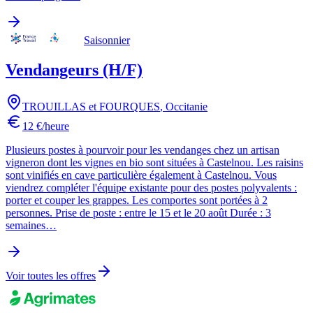
Saisonnier
Vendangeurs (H/F)
TROUILLAS et FOURQUES
,
Occitanie
12 €/heure
Plusieurs postes à pourvoir pour les vendanges chez un artisan
vigneron dont les vignes en bio sont situées à Castelnou. Les raisins
sont vinifiés en cave particulière également à Castelnou. Vous
viendrez compléter l'équipe existante pour des postes polyvalents :
porter et couper les grappes. Les comportes sont portées à 2
personnes. Prise de poste : entre le 15 et le 20 août Durée : 3
semaines…
Voir toutes les offres