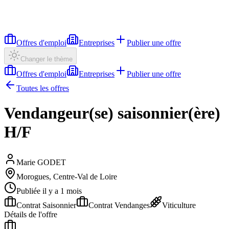
Offres d'emploi
Entreprises
Publier une offre
Changer le thème
Offres d'emploi
Entreprises
Publier une offre
Toutes les offres
Vendangeur(se) saisonnier(ère)
H/F
Marie GODET
Morogues, Centre-Val de Loire
Publiée il y a 1 mois
Contrat Saisonnier
Contrat Vendanges
Viticulture
Détails de l'offre