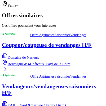
Parnay
Offres similaires
Ces offres pourraient vous intéresser
Offre Agrimates
Saisonnier
Vendanges
Coupeur/coupeuse de vendanges H/F
Domaine de Nerleux
Bellevigne-les-Châteaux
,
Pays de la Loire
Offre Agrimates
Saisonnier
Vendanges
Vendangeurs/vendangeuses saisonniers
H/F
EARL Diard (Charlyne / Fanny Diard)