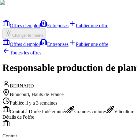
Offres d'emploi
Entreprises
Publier une offre
Changer le thème
Offres d'emploi
Entreprises
Publier une offre
Toutes les offres
Responsable production de plant
BERNARD
Bihucourt, Hauts-de-France
Publiée il y a 3 semaines
Contrat à Durée Indéterminée
Grandes cultures
Viticulture
Détails de l'offre
Contrat