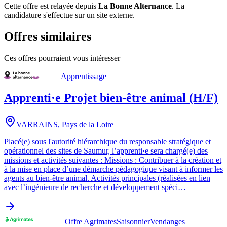
Cette offre est relayée depuis
La Bonne Alternance
.
La
candidature s'effectue sur un site externe.
Offres similaires
Ces offres pourraient vous intéresser
Apprentissage
Apprenti·e Projet bien-être animal (H/F)
VARRAINS
,
Pays de la Loire
Placé(e) sous l'autorité hiérarchique du responsable stratégique et
opérationnel des sites de Saumur, l’apprenti·e sera chargé(e) des
missions et activités suivantes : Missions : Contribuer à la création et
à la mise en place d’une démarche pédagogique visant à informer les
agents au bien-être animal. Activités principales (réalisées en lien
avec l’ingénieure de recherche et développement spéci…
Offre Agrimates
Saisonnier
Vendanges