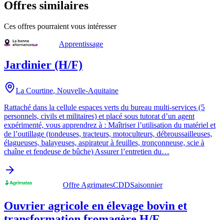
Offres similaires
Ces offres pourraient vous intéresser
Apprentissage
Jardinier (H/F)
La Courtine
,
Nouvelle-Aquitaine
Rattaché dans la cellule espaces verts du bureau multi-services (5
personnels, civils et militaires) et placé sous tutorat d’un agent
expérimenté, vous apprendrez à : Maîtriser l’utilisation du matériel et
de l’outillage (tondeuses, tracteurs, motoculteurs, débroussailleuses,
élagueuses, balayeuses, aspirateur à feuilles, tronçonneuse, scie à
chaîne et fendeuse de bûche) Assurer l’entretien du…
Offre Agrimates
CDD
Saisonnier
Ouvrier agricole en élevage bovin et
transformation fromagère H/F