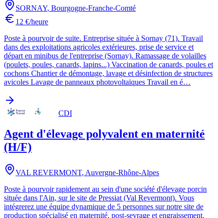
SORNAY
,
Bourgogne-Franche-Comté
12 €/heure
Poste à pourvoir de suite. Entreprise située à Sornay (71). Travail
dans des exploitations agricoles extérieures, prise de service et
départ en minibus de l'entreprise (Sornay). Ramassage de volailles
(poulets, poules, canards, lapins...) Vaccination de canards, poules et
cochons Chantier de démontage, lavage et désinfection de structures
avicoles Lavage de panneaux photovoltaïques Travail en é…
CDI
Agent d'élevage polyvalent en maternité
(H/F)
VAL REVERMONT
,
Auvergne-Rhône-Alpes
Poste à pourvoir rapidement au sein d'une société d'élevage porcin
située dans l'Ain, sur le site de Pressiat (Val Revermont). Vous
intégrerez une équipe dynamique de 5 personnes sur notre site de
production spécialisé en maternité, post-sevrage et engraissement.