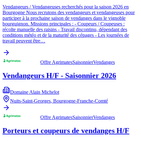
Vendangeurs / Vendangeuses recherchés pour la saison 2026 en
Bourgogne Nous recrutons des vendangeurs et vendangeuses pour
participer à la prochaine saison de vendanges dans le vignoble
bourguignon. Missions principales : - Coupeurs / Coupeuses :
récolte manuelle des raisins - Travail discontinu, dépendant des
conditions météo et de la maturité des cépages - Les journées de
travail peuvent être…
Offre Agrimates
Saisonnier
Vendanges
Vendangeurs H/F - Saisonnier 2026
Domaine Alain Michelot
Nuits-Saint-Georges
,
Bourgogne-Franche-Comté
Offre Agrimates
Saisonnier
Vendanges
Porteurs et coupeurs de vendanges H/F