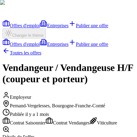
Offres d'emploi
Entreprises
Publier une offre
Changer le thème
Offres d'emploi
Entreprises
Publier une offre
Toutes les offres
Vendangeur / Vendangeuse H/F
(coupeur et porteur)
Employeur
Pernand-Vergelesses, Bourgogne-Franche-Comté
Publiée il y a 1 mois
Contrat Saisonnier
Contrat Vendanges
Viticulture
Détails de l'offre