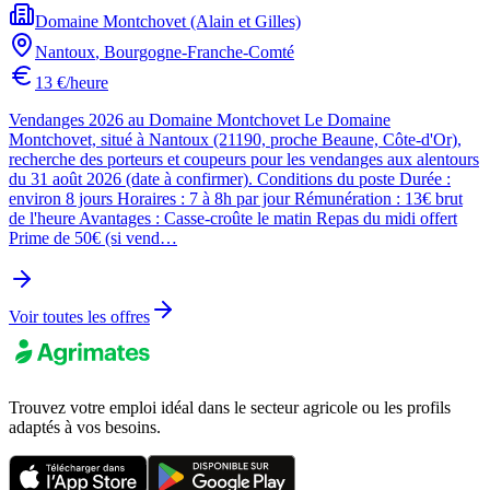
Domaine Montchovet (Alain et Gilles)
Nantoux
,
Bourgogne-Franche-Comté
13 €/heure
Vendanges 2026 au Domaine Montchovet Le Domaine
Montchovet, situé à Nantoux (21190, proche Beaune, Côte-d'Or),
recherche des porteurs et coupeurs pour les vendanges aux alentours
du 31 août 2026 (date à confirmer). Conditions du poste Durée :
environ 8 jours Horaires : 7 à 8h par jour Rémunération : 13€ brut
de l'heure Avantages : Casse-croûte le matin Repas du midi offert
Prime de 50€ (si vend…
Voir toutes les offres
Trouvez votre emploi idéal dans le secteur agricole ou les profils
adaptés à vos besoins.