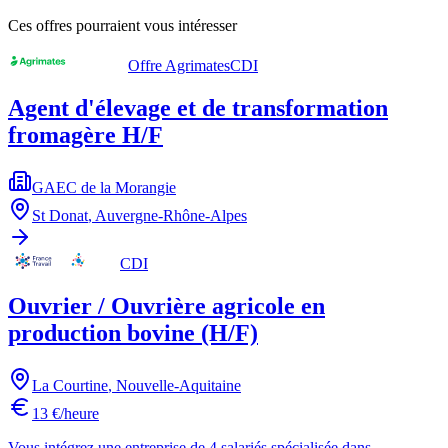
Ces offres pourraient vous intéresser
Offre Agrimates
CDI
Agent d'élevage et de transformation
fromagère H/F
GAEC de la Morangie
St Donat
,
Auvergne-Rhône-Alpes
CDI
Ouvrier / Ouvrière agricole en
production bovine (H/F)
La Courtine
,
Nouvelle-Aquitaine
13 €/heure
Vous intégrez une entreprise de 4 salariés spécialisée dans