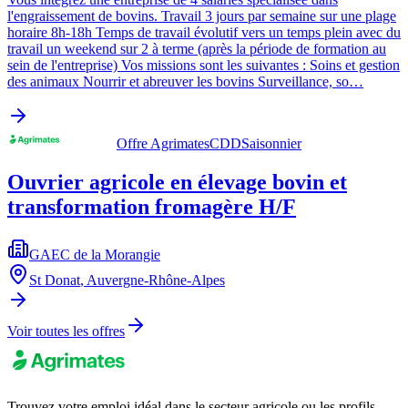
l'engraissement de bovins. Travail 3 jours par semaine sur une plage
horaire 8h-18h Temps de travail évolutif vers un temps plein avec du
travail un weekend sur 2 à terme (après la période de formation au
sein de l'entreprise) Vos missions sont les suivantes : Soins et gestion
des animaux Nourrir et abreuver les bovins Surveillance, so…
Offre Agrimates
CDD
Saisonnier
Ouvrier agricole en élevage bovin et
transformation fromagère H/F
GAEC de la Morangie
St Donat
,
Auvergne-Rhône-Alpes
Voir toutes les offres
Trouvez votre emploi idéal dans le secteur agricole ou les profils