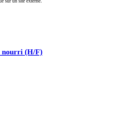
ue sur un site externe.
t nourri (H/F)