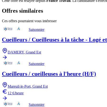
Cette offre est relayée depuis
France Travail
.
La candidature s'effect
Offres similaires
Ces offres pourraient vous intéresser
Saisonnier
Cueilleurs / Cueilleuses à la tâche - Logé e
DAMERY
,
Grand Est
Saisonnier
Cueilleurs / cueilleuses à l'heure (H/F)
Mareuil-le-Port
,
Grand Est
12 €/heure
Saisonnier