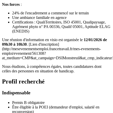
Nos forces
:
24% de l'encadrement a commencé sur le terrain
Une ambiance familiale en agence
Certifications : QualiTerritoires, ISO 45001, Qualipaysage,
Agrément phyto n° PA 00336, Qualif 05001, Aptitude ELAG
(ENEDIS)
Une réunion d'information en visio est organisée le
12/01/2026 de
09h30 à 10h30
. [Lien d'inscription]
(http://mesevenementsemploi.francetravail.fr/mes-evenements-
emploi/evenement/561308?
at_medium=CMP&at_campaign=DSIMonstreuil&at_cmp_indicateur1=P
Nous étudions, à compétences égales, toutes candidatures dont
celles des personnes en situation de handicap.
Profil recherché
Indispensable
Permis B obligatoire
Être éligible à la POEI (demandeur d'emploi, salarié en
reconversion)