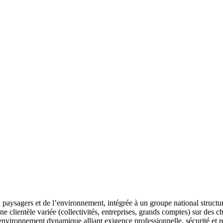
 paysagers et de l’environnement, intégrée à un groupe national structu
une clientèle variée (collectivités, entreprises, grands comptes) sur des 
environnement dynamique alliant exigence professionnelle, sécurité et r