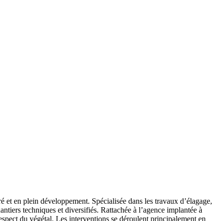
ré et en plein développement. Spécialisée dans les travaux d’élagage,
chantiers techniques et diversifiés. Rattachée à l’agence implantée à
espect du végétal. Les interventions se déroulent principalement en