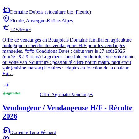
Domaine Dubois (viticulture bio, Fleurie)
Fleurie
,
Auvergne-Rhône-Alpes
12 €/heure
Offre de vendanges en Beaujolais Domaine familial en agriculture
biologique recherche des vendangeurs H/F pour les vendanges
manuelles. #### Conditions Dates : début vers le 27 août 2026
(durée : 8 à 9 jours) Logement : possible en dortoir, avec votre tente
ou votre van Nourriture : possibilité d'être nourri matin, midi et/ou
soir (cuisine maison) Horaires : adaptés en fonction de la chaleur
Éq…
Offre Agrimates
Vendanges
Vendangeur / Vendangeuse H/F - Récolte
2026
Domaine Tano Péchard