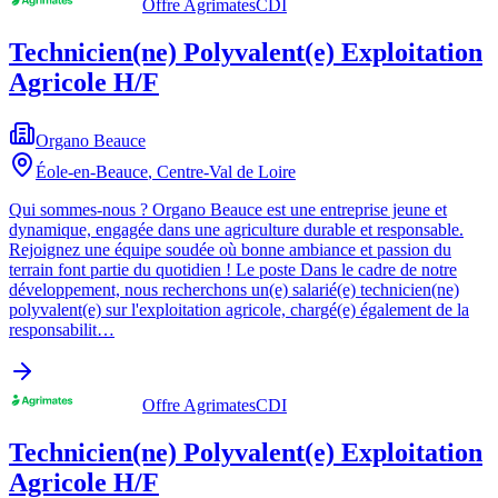
Offre Agrimates
CDI
Technicien(ne) Polyvalent(e) Exploitation
Agricole H/F
Organo Beauce
Éole-en-Beauce
,
Centre-Val de Loire
Qui sommes-nous ? Organo Beauce est une entreprise jeune et
dynamique, engagée dans une agriculture durable et responsable.
Rejoignez une équipe soudée où bonne ambiance et passion du
terrain font partie du quotidien ! Le poste Dans le cadre de notre
développement, nous recherchons un(e) salarié(e) technicien(ne)
polyvalent(e) sur l'exploitation agricole, chargé(e) également de la
responsabilit…
Offre Agrimates
CDI
Technicien(ne) Polyvalent(e) Exploitation
Agricole H/F