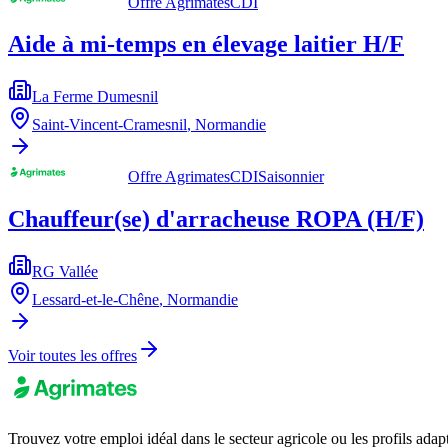
Offre Agrimates
CDI
Aide à mi-temps en élevage laitier H/F
La Ferme Dumesnil
Saint-Vincent-Cramesnil
,
Normandie
Offre Agrimates
CDI
Saisonnier
Chauffeur(se) d'arracheuse ROPA (H/F)
RG Vallée
Lessard-et-le-Chêne
,
Normandie
Voir toutes les offres
Trouvez votre emploi idéal dans le secteur agricole ou les profils adap